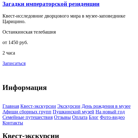
Загадки императорской резиденции
Квест-исследовние дворцового мира в музее-заповеднике
С
Царицино.
в
н
Останкинская телебашня
М
от 1450 руб.
о
2 часа
1
Записаться
З
Информация
Главная
Квест-экскурсии
Экскурсии
День рождения в музее
Афиши сборных групп
Пушкинский музей
На новый год
Семейные путешествия
Отзывы
Оплата
Блог
Фото-видео
Контакты
Квест-экскурсии