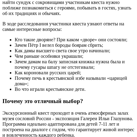
найти сундук с сокровищами участникам квеста нужно
поближе познакомиться с героями, побывать в гостях, узнать
об их традициях и обычаях.
В ходе расследования участники квеста узнают ответы на
самые интересные вопросы:
Кто такие дворяне? При каком «дворе» они состояли;
Зачем Пётр I велел бороды боярам сбрить;
Как дамы высшего света свое утро начинали;
Чем раньше особняки украшали;
Зачем дамам на балу записная книжка нужна была и
почему гусары шпагу не отстегивали;
Как короновали русских царей;
Почему печь в крестьянской избе называли «царицей
дома»;
Во что играли крестьянские дети.
Почему это отличный выбор?
Экскурсионный квест проходит в очень атмосферных залах
музея сословий России - экспозиция Галереи Ильи Глазунова.
Программа идеально адаптирована для детей 7-11 лет и
построена на диалоге с гидом, что гарантирует живой интерес
и вовлеченность каждого ребенка.